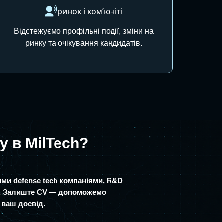
ринок і ком’юніті
Відстежуємо профільні події, зміни на
ринку та очікування кандидатів.
у в MilTech?
ми defense tech компаніями, R&D
. Залиште CV — допоможемо
д ваш досвід.