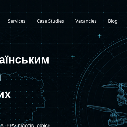
Services
Case Studies
Vacancies
Blog
аїнським
м
их
А, FPV-пілотів, офісні