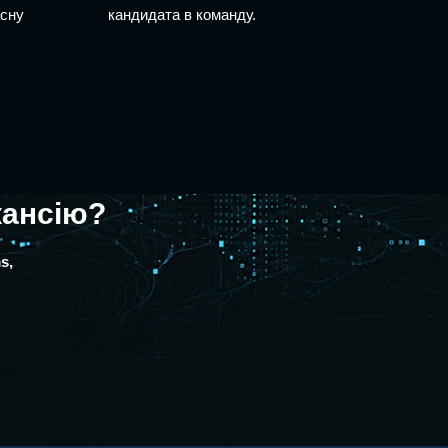
асну
кандидата в команду.
кансію?
s,