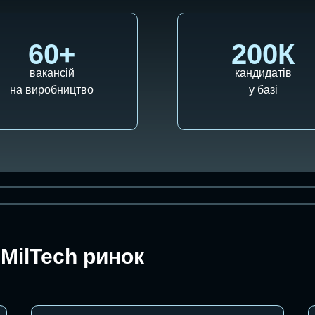
60+
200К
вакансій
кандидатів
на виробництво
у базі
MilTech ринок