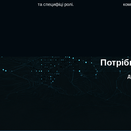
та специфіці ролі.
ком
Потріб
Д