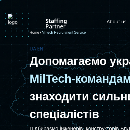
Staffing
About us
Partner
Home
/
Miltech Recruitment Service
UA
EN
Допомагаємо укр
MilTech-команда
знаходити сильн
спеціалістів
Підбираємо інженерів, конструкторів БпЛ