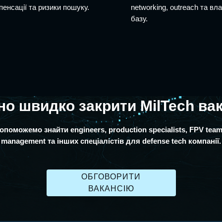
пенсації та ризики пошуку.
networking, outreach та вл
базу.
но швидко закрити MilTech ва
опоможемо знайти engineers, production specialists, FPV team
management та інших спеціалістів для defense tech компанії.
ОБГОВОРИТИ
ВАКАНСІЮ