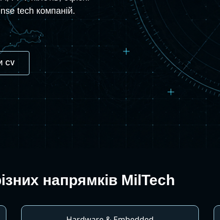
nse tech компаній.
И CV
ізних напрямків MilTech
Hardware & Embedded