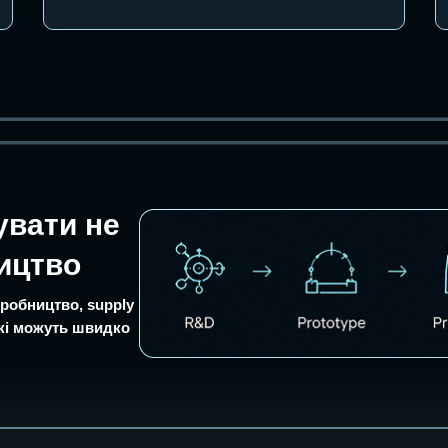
вати не
ництво
иробництво, supply
 які можуть швидко